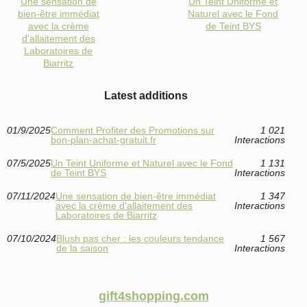
Une sensation de
Un Teint Uniforme et
bien-être immédiat
Naturel avec le Fond
avec la crème
de Teint BYS
d'allaitement des
Laboratoires de
Biarritz
Latest additions
01/9/2025
Comment Profiter des Promotions sur
1 021
bon-plan-achat-gratuit.fr
Interactions
07/5/2025
Un Teint Uniforme et Naturel avec le Fond
1 131
de Teint BYS
Interactions
07/11/2024
Une sensation de bien-être immédiat
1 347
avec la crème d'allaitement des
Interactions
Laboratoires de Biarritz
07/10/2024
Blush pas cher : les couleurs tendance
1 567
de la saison
Interactions
gift4shopping.com