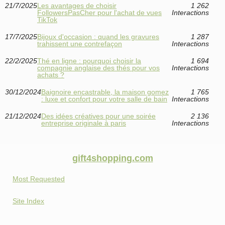
21/7/2025
Les avantages de choisir
1 262
FollowersPasCher pour l'achat de vues
Interactions
TikTok
17/7/2025
Bijoux d'occasion : quand les gravures
1 287
trahissent une contrefaçon
Interactions
22/2/2025
Thé en ligne : pourquoi choisir la
1 694
compagnie anglaise des thés pour vos
Interactions
achats ?
30/12/2024
Baignoire encastrable, la maison gomez
1 765
: luxe et confort pour votre salle de bain
Interactions
21/12/2024
Des idées créatives pour une soirée
2 136
entreprise originale à paris
Interactions
gift4shopping.com
Most Requested
Site Index