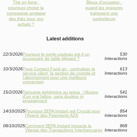
Thé en ligne :
Bijoux d'occasion :
pourquoi choisir la
quand les gravures
compagnie anglaise
trahissent une
des thés pour vos
contrefaçon
achats ?
Latest additions
22/3/2026
Pourquoi le porte-couteau est-il un
530
accessoire de table élégant ?
Interactions
10/3/2026
Page Contact Fond‑an : centraliser le
613
service client, la gestion de compte et
Interactions
l’abonnement pour une meilleure
conversion
15/2/2026
Tatouage éphémère au jagua : l’illusion
541
d’un vrai tattoo, sans douleur ni
Interactions
engagement
14/10/2025
Pourquoi SEPA Instant est Crucial pour
854
l'Avenir des Paiements A2A
Interactions
08/10/2025
Comment SEPA Instant Impacte la
868
Vitesse des Transactions Interbancaires
Interactions