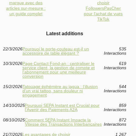
marque avec des
choisir
articles sur-mesure :
FollowersPasCher
un guide complet
pour l'achat de vues
TikTok
Latest additions
22/3/2026
Pourquoi le porte-couteau est-il un
535
accessoire de table élégant ?
Interactions
10/3/2026
Page Contact Fond‑an : centraliser le
619
service client, la gestion de compte et
Interactions
l’abonnement pour une meilleure
conversion
15/2/2026
Tatouage éphémère au jagua : l’illusion
544
d’un vrai tattoo, sans douleur ni
Interactions
engagement
14/10/2025
Pourquoi SEPA Instant est Crucial pour
859
l'Avenir des Paiements A2A
Interactions
08/10/2025
Comment SEPA Instant Impacte la
872
Vitesse des Transactions Interbancaires
Interactions
21/7/2025
Les avantages de choisir
1 267