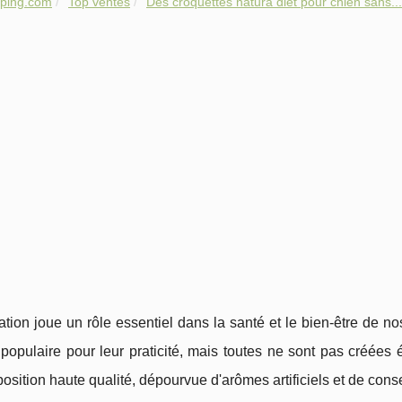
pping.com
Top ventes
Des croquettes natura diet pour chien sans...
ation joue un rôle essentiel dans la santé et le bien-être de n
populaire pour leur praticité, mais toutes ne sont pas créées
osition haute qualité, dépourvue d'arômes artificiels et de cons