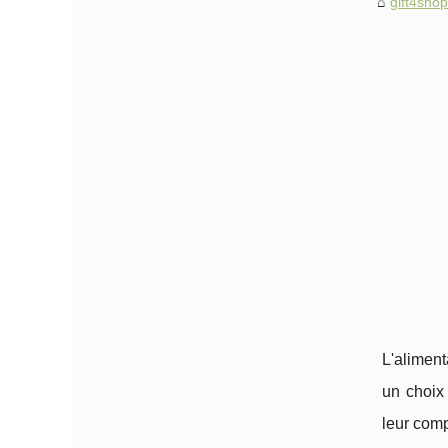
gift4sho
L'aliment
un choix 
leur comp