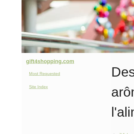
gift4shopping.com
Des
Most Requested
Site Index
arô
l'al