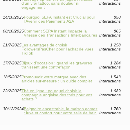
d’un vrai tattoo, sans douleur ni
Interactions
engagement
14/10/2025
Pourquoi SEPA Instant est Crucial pour
850
l'Avenir des Paiements A2A
Interactions
08/10/2025
Comment SEPA Instant Impacte la
865
Vitesse des Transactions Interbancaires
Interactions
21/7/2025
Les avantages de choisir
1 258
FollowersPasCher pour l'achat de vues
Interactions
TikTok
17/7/2025
Bijoux d'occasion : quand les gravures
1 284
trahissent une contrefaçon
Interactions
18/5/2025
Promouvoir votre marque avec des
1 543
articles sur-mesure : un guide complet
Interactions
22/2/2025
Thé en ligne : pourquoi choisir la
1 689
compagnie anglaise des thés pour vos
Interactions
achats ?
30/12/2024
Baignoire encastrable, la maison gomez
1 760
: luxe et confort pour votre salle de bain
Interactions