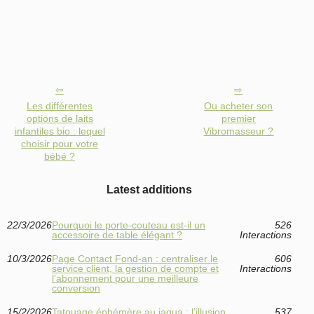
Les différentes
Ou acheter son
options de laits
premier
infantiles bio : lequel
Vibromasseur ?
choisir pour votre
bébé ?
Latest additions
22/3/2026
Pourquoi le porte-couteau est-il un
526
accessoire de table élégant ?
Interactions
10/3/2026
Page Contact Fond‑an : centraliser le
606
service client, la gestion de compte et
Interactions
l’abonnement pour une meilleure
conversion
15/2/2026
Tatouage éphémère au jagua : l’illusion
537