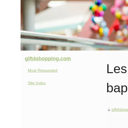
gift4shopping.com
Les
Most Requested
Site Index
bap
gift4sho