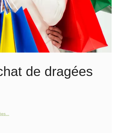
achat de dragées
ées...