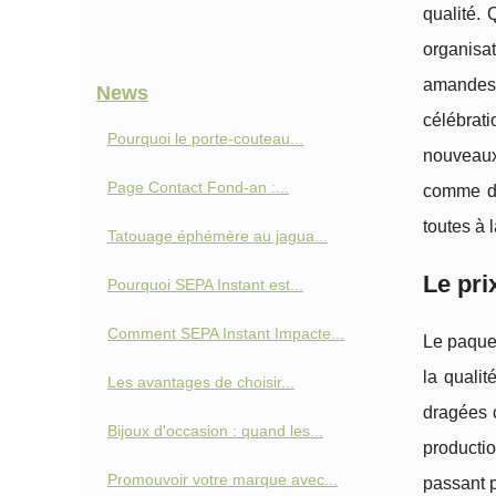
qualité. 
organisa
amandes 
News
célébrati
Pourquoi le porte-couteau...
nouveaux
Page Contact Fond‑an :...
comme de
toutes à 
Tatouage éphémère au jagua...
Le pri
Pourquoi SEPA Instant est...
Comment SEPA Instant Impacte...
Le paquet
la qualit
Les avantages de choisir...
dragées c
Bijoux d'occasion : quand les...
productio
Promouvoir votre marque avec...
passant p