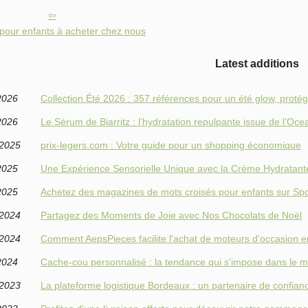
pour enfants à acheter chez nous
Latest additions
2026
Collection Été 2026 : 357 références pour un été glow, protég
2026
Le Sérum de Biarritz : l’hydratation repulpante issue de l’Oc
/2025
prix-legers.com : Votre guide pour un shopping économique
2025
Une Expérience Sensorielle Unique avec la Crème Hydratante 
2025
Achetez des magazines de mots croisés pour enfants sur Sp
/2024
Partagez des Moments de Joie avec Nos Chocolats de Noël
/2024
Comment AepsPieces facilite l'achat de moteurs d'occasion e
2024
Cache-cou personnalisé : la tendance qui s'impose dans le 
/2023
La plateforme logistique Bordeaux : un partenaire de confia