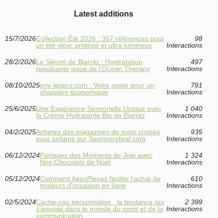
Latest additions
15/7/2026
Collection Été 2026 : 357 références pour
98
un été glow, protégé et ultra lumineux
Interactions
28/2/2026
Le Sérum de Biarritz : l’hydratation
497
repulpante issue de l’Ocean Therapy
Interactions
08/10/2025
prix-legers.com : Votre guide pour un
791
shopping économique
Interactions
25/6/2025
Une Expérience Sensorielle Unique avec
1 040
la Crème Hydratante Bio de Biarritz
Interactions
04/2/2025
Achetez des magazines de mots croisés
935
pour enfants sur Sportcerebral.com
Interactions
06/12/2024
Partagez des Moments de Joie avec
1 324
Nos Chocolats de Noël
Interactions
05/12/2024
Comment AepsPieces facilite l'achat de
610
moteurs d'occasion en ligne
Interactions
02/5/2024
Cache-cou personnalisé : la tendance qui
2 399
s'impose dans le monde du sport et de la
Interactions
communication